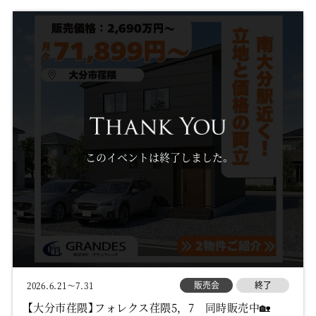
このイベントは終了しました。
販売会
終了
2026.6.21～7.31
【大分市荏隈】フォレクス荏隈5，7 同時販売中🏡